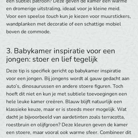
een subtiel patroon? Deze geven de kamer een warme
en dromerige uitstraling, ideaal voor je kleine meid.
Voor een speelse
touch
kun je kiezen voor muurstickers,
wandplanken met decoratie of een schattige mobiel
boven de commode. ​
3. Babykamer inspiratie voor een
jongen: stoer en lief tegelijk
Deze tip is specifiek gericht op babykamer inspiratie
voor een jongen. Bij jongens wordt al gauw gedacht aan
auto’s, dinosaurussen en andere stoere figuren. Toch
hoeft dit niet en kun je met subtiele toevoegingen een
hele leuke kamer creëren. Blauw blijft natuurlijk een
klassieke keuze, maar er is steeds meer mogelijk. Wat
dacht je bijvoorbeeld van aardetinten zoals terracotta,
roestbruin en olijfgroen? Deze kleuren geven de kamer
een stoere, maar vooral ook warme sfeer. Combineer dit