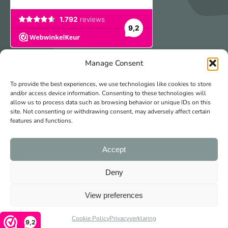
Manage Consent
Veilig & gemakkelijk betalen
To provide the best experiences, we use technologies like cookies to store
and/or access device information. Consenting to these technologies will
allow us to process data such as browsing behavior or unique IDs on this
site. Not consenting or withdrawing consent, may adversely affect certain
features and functions.
Accept
© 2026 Freubelshoponline
Made with
by Web Wings
Deny
De waardering van Freubelshoponline.nl bij
View preferences
WebwinkelKeur Reviews
is 9.2/10 gebaseerd op 1792
Cookie Policy
Privacyverklaring
reviews.
9,2