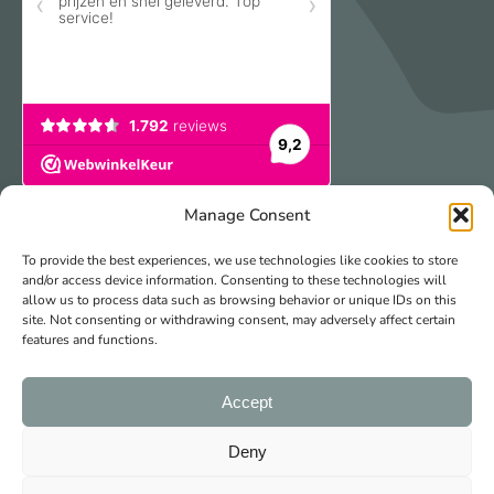
Manage Consent
Veilig & gemakkelijk betalen
To provide the best experiences, we use technologies like cookies to store
and/or access device information. Consenting to these technologies will
allow us to process data such as browsing behavior or unique IDs on this
site. Not consenting or withdrawing consent, may adversely affect certain
features and functions.
Accept
© 2026 Freubelshoponline
Made with
by Web Wings
Deny