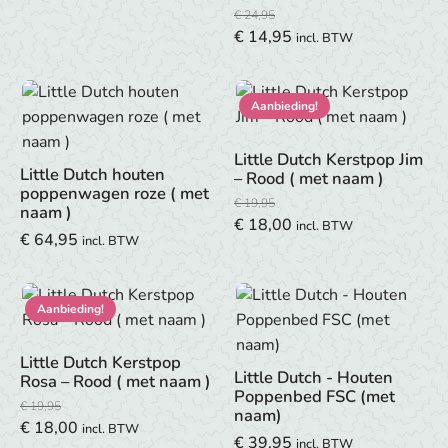
€
24,95
Oorspronkelijke
Huidige
€
14,95
incl. BTW
prijs
prijs
was:
is:
Aanbieding!
€ 24,95.
€ 14,95.
Little Dutch Kerstpop Jim
Little Dutch houten
– Rood ( met naam )
poppenwagen roze ( met
€
19,95
naam )
Oorspronkelijke
Huidige
€
18,00
incl. BTW
€
64,95
incl. BTW
prijs
prijs
was:
is:
€ 19,95.
€ 18,00.
Aanbieding!
Little Dutch Kerstpop
Little Dutch - Houten
Rosa – Rood ( met naam )
Poppenbed FSC (met
€
19,95
naam)
Oorspronkelijke
Huidige
€
18,00
incl. BTW
€
39,95
incl. BTW