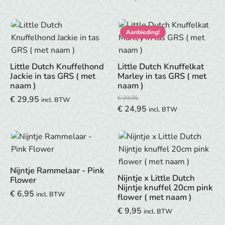
prijs
prijs
was:
is:
€ 19,95.
€ 18,00.
Aanbieding!
Little Dutch Knuffelhond
Little Dutch Knuffelkat
Jackie in tas GRS ( met
Marley in tas GRS ( met
naam )
naam )
€
29,95
€
29,95
incl. BTW
Oorspronkelijke
Huidige
€
24,95
incl. BTW
prijs
prijs
was:
is:
€ 29,95.
€ 24,95.
Nijntje Rammelaar - Pink
Nijntje x Little Dutch
Flower
Nijntje knuffel 20cm pink
€
6,95
incl. BTW
flower ( met naam )
€
9,95
incl. BTW