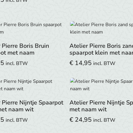
incl. BTW
r Pierre Boris Bruin
Atelier Pierre Boris zan
pot met naam
spaarpot klein met na
95
€
14,95
incl. BTW
incl. BTW
r Pierre Nijntje Spaarpot
Atelier Pierre Nijntje S
met naam wit
met naam wit
95
€
24,95
incl. BTW
incl. BTW