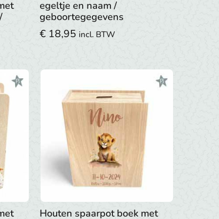
met
egeltje en naam /
/
geboortegegevens
€
18,95
incl. BTW
met
Houten spaarpot boek met