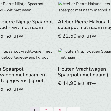
r Pierre Nijntje Spaarpot
Atelier Pierre Hakuna 
rood - wit met naam
spaarpot met naam ma
95
€
22,50
incl. BTW
incl. BTW
n Spaarpot
Houten Vrachtwagen
twagen met naam en
Spaarpot ( met naam )
tegegevens | groot
€
44,95
incl. BTW
95
incl. BTW
1
2
3
→