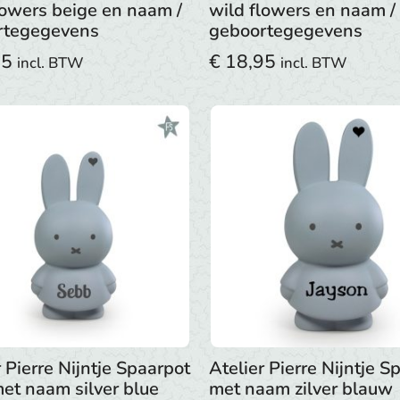
lowers beige en naam /
wild flowers en naam /
rtegegevens
geboortegegevens
95
€
18,95
incl. BTW
incl. BTW
r Pierre Nijntje Spaarpot
Atelier Pierre Nijntje S
met naam silver blue
met naam zilver blauw