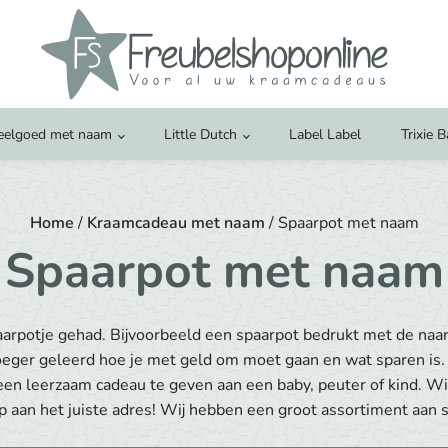
eelgoed met naam
Little Dutch
Label Label
Trixie 
Home
/
Kraamcadeau met naam
/ Spaarpot met naam
Spaarpot met naam
paarpotje gehad. Bijvoorbeeld een spaarpot bedrukt met de naam
eger geleerd hoe je met geld om moet gaan en wat sparen is. Ie
en leerzaam cadeau te geven aan een baby, peuter of kind. Wil
 aan het juiste adres! Wij hebben een groot assortiment aan 