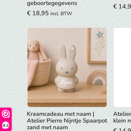
geboortegegevens
€
14,
€
18,95
incl. BTW
Kraamcadeau met naam |
Atelie
Atelier Pierre Nijntje Spaarpot
klein 
9,2
zand met naam
€
14,