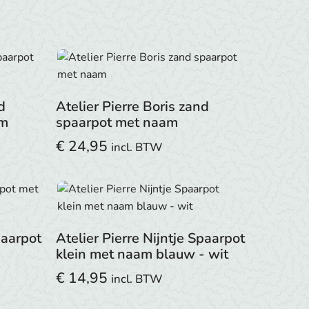
d
Atelier Pierre Boris zand
am
spaarpot met naam
€
24,95
incl. BTW
paarpot
Atelier Pierre Nijntje Spaarpot
klein met naam blauw - wit
€
14,95
incl. BTW