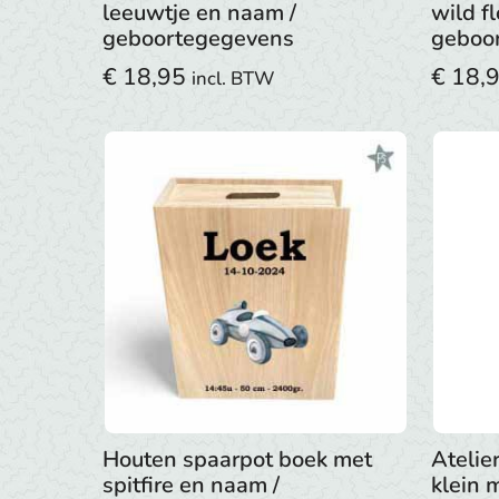
leeuwtje en naam /
wild f
geboortegegevens
geboo
€
18,95
€
18,
incl. BTW
Houten spaarpot boek met
Atelie
spitfire en naam /
klein 