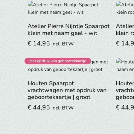
Atelier Pierre Nijntje Spaarpot
Atelie
klein met naam geel - wit
klein 
€
14,95
€
14,
incl. BTW
Met opdruk van geboortekaartje
Houten Spaarpot
Houte
vrachtwagen met opdruk van
vrach
geboortekaartje | groot
geboor
€
44,95
€
44,
incl. BTW