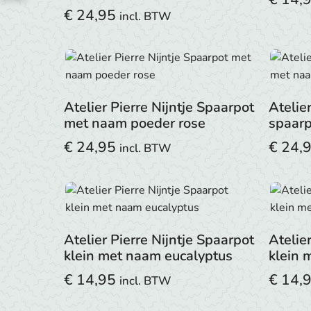
€
24,95
incl. BTW
Atelier Pierre Nijntje Spaarpot
Atelie
met naam poeder rose
spaar
€
24,95
€
24,
incl. BTW
Atelier Pierre Nijntje Spaarpot
Atelie
klein met naam eucalyptus
klein 
€
14,95
€
14,
incl. BTW