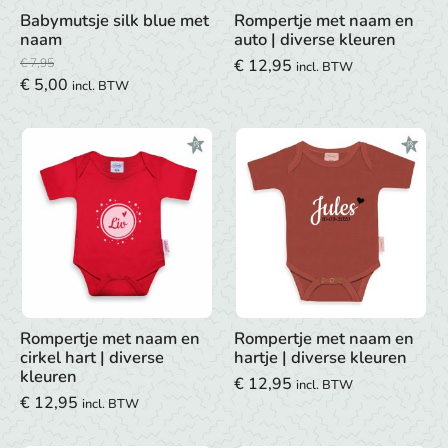
Babymutsje silk blue met
Rompertje met naam en
naam
auto | diverse kleuren
€
7,95
€
12,95
incl. BTW
Oorspronkelijke
Huidige
€
5,00
incl. BTW
prijs
prijs
was:
is:
€ 7,95.
€ 5,00.
Rompertje met naam en
Rompertje met naam en
cirkel hart | diverse
hartje | diverse kleuren
kleuren
€
12,95
incl. BTW
€
12,95
incl. BTW