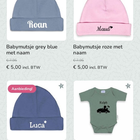
Babymutsje grey blue
Babymutsje roze met
met naam
naam
€
7,95
€
7,95
Oorspronkelijke
Huidige
Oorspronkelijke
Huidige
€
5,00
€
5,00
incl. BTW
incl. BTW
prijs
prijs
prijs
prijs
was:
is:
was:
is:
Aanbieding!
€ 7,95.
€ 5,00.
€ 7,95.
€ 5,00.