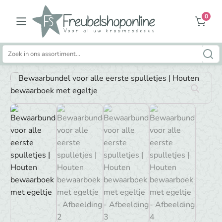
0
Zoeken
naar: