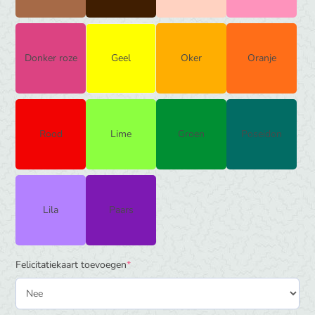
Donker roze
Geel
Oker
Oranje
Rood
Lime
Groen
Poseidon
Lila
Paars
(required)
Felicitatiekaart toevoegen
*