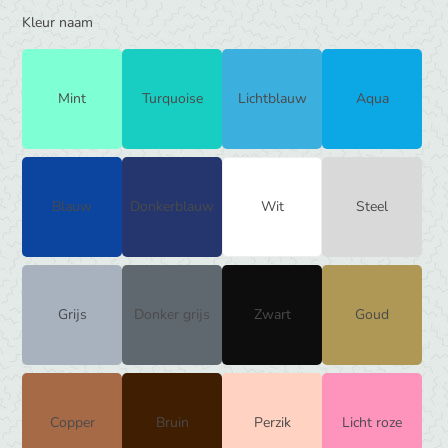
Kleur naam
Mint
Turquoise
Lichtblauw
Aqua
Blauw
Donkerblauw
Wit
Steel
Grijs
Donker grijs
Zwart
Goud
Copper
Bruin
Perzik
Licht roze