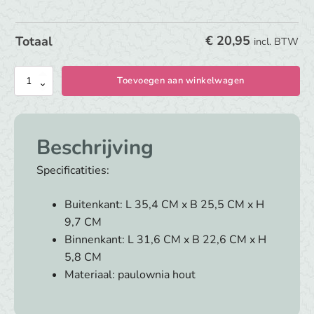
€
20,95
Totaal
incl. BTW
Bewaarbundel
Toevoegen aan winkelwagen
voor
alle
eerste
Beschrijving
spulletjes
|
Specificatities:
Houten
bewaarboek
Buitenkant: L 35,4 CM x B 25,5 CM x H
met
9,7 CM
egeltje
Binnenkant: L 31,6 CM x B 22,6 CM x H
aantal
5,8 CM
Materiaal: paulownia hout