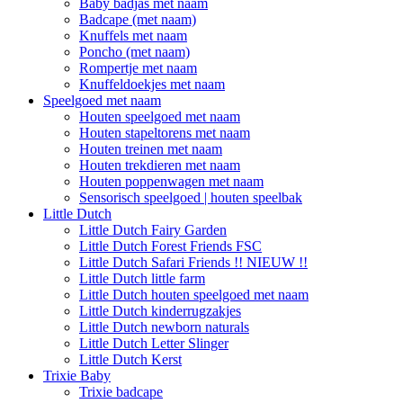
Baby badjas met naam
Badcape (met naam)
Knuffels met naam
Poncho (met naam)
Rompertje met naam
Knuffeldoekjes met naam
Speelgoed met naam
Houten speelgoed met naam
Houten stapeltorens met naam
Houten treinen met naam
Houten trekdieren met naam
Houten poppenwagen met naam
Sensorisch speelgoed | houten speelbak
Little Dutch
Little Dutch Fairy Garden
Little Dutch Forest Friends FSC
Little Dutch Safari Friends !! NIEUW !!
Little Dutch little farm
Little Dutch houten speelgoed met naam
Little Dutch kinderrugzakjes
Little Dutch newborn naturals
Little Dutch Letter Slinger
Little Dutch Kerst
Trixie Baby
Trixie badcape