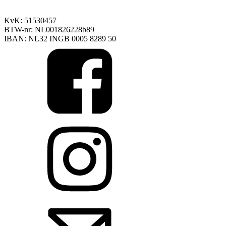
info@freubelshoponline.nl
040 2291216
Alleen whatsapp
KvK: 51530457
BTW-nr: NL001826228b89
IBAN: NL32 INGB 0005 8289 50