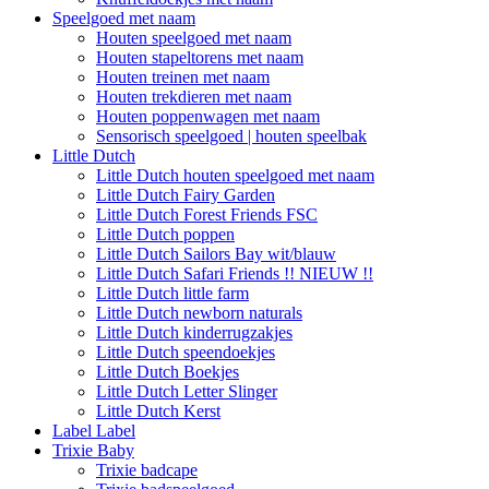
Speelgoed met naam
Houten speelgoed met naam
Houten stapeltorens met naam
Houten treinen met naam
Houten trekdieren met naam
Houten poppenwagen met naam
Sensorisch speelgoed | houten speelbak
Little Dutch
Little Dutch houten speelgoed met naam
Little Dutch Fairy Garden
Little Dutch Forest Friends FSC
Little Dutch poppen
Little Dutch Sailors Bay wit/blauw
Little Dutch Safari Friends !! NIEUW !!
Little Dutch little farm
Little Dutch newborn naturals
Little Dutch kinderrugzakjes
Little Dutch speendoekjes
Little Dutch Boekjes
Little Dutch Letter Slinger
Little Dutch Kerst
Label Label
Trixie Baby
Trixie badcape