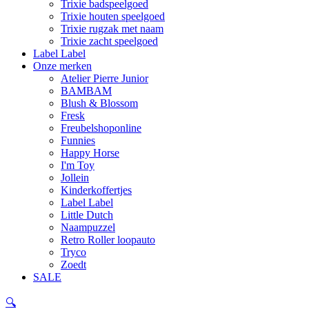
Trixie badspeelgoed
Trixie houten speelgoed
Trixie rugzak met naam
Trixie zacht speelgoed
Label Label
Onze merken
Atelier Pierre Junior
BAMBAM
Blush & Blossom
Fresk
Freubelshoponline
Funnies
Happy Horse
I'm Toy
Jollein
Kinderkoffertjes
Label Label
Little Dutch
Naampuzzel
Retro Roller loopauto
Tryco
Zoedt
SALE
🔍