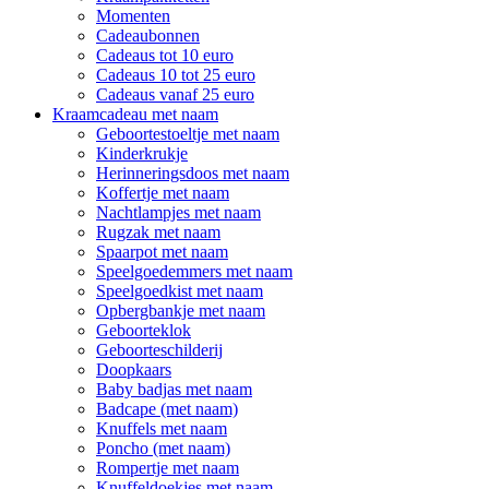
Momenten
Cadeaubonnen
Cadeaus tot 10 euro
Cadeaus 10 tot 25 euro
Cadeaus vanaf 25 euro
Kraamcadeau met naam
Geboortestoeltje met naam
Kinderkrukje
Herinneringsdoos met naam
Koffertje met naam
Nachtlampjes met naam
Rugzak met naam
Spaarpot met naam
Speelgoedemmers met naam
Speelgoedkist met naam
Opbergbankje met naam
Geboorteklok
Geboorteschilderij
Doopkaars
Baby badjas met naam
Badcape (met naam)
Knuffels met naam
Poncho (met naam)
Rompertje met naam
Knuffeldoekjes met naam