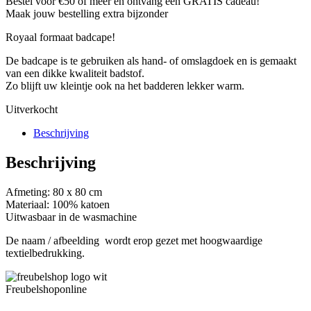
Bestel voor €50 of meer en ontvang een
GRATIS
cadeau!
Maak jouw bestelling extra bijzonder
Royaal formaat badcape!
De badcape is te gebruiken als hand- of omslagdoek en is gemaakt
van een dikke kwaliteit badstof.
Zo blijft uw kleintje ook na het badderen lekker warm.
Uitverkocht
Beschrijving
Beschrijving
Afmeting: 80 x 80 cm
Materiaal: 100% katoen
Uitwasbaar in de wasmachine
De naam / afbeelding wordt erop gezet met hoogwaardige
textielbedrukking.
Freubelshoponline
Achtbunderstraat 12
6343 AR Klimmen - Voerendaal