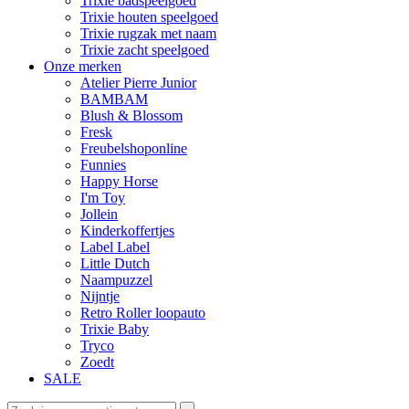
Trixie badspeelgoed
Trixie houten speelgoed
Trixie rugzak met naam
Trixie zacht speelgoed
Onze merken
Atelier Pierre Junior
BAMBAM
Blush & Blossom
Fresk
Freubelshoponline
Funnies
Happy Horse
I'm Toy
Jollein
Kinderkoffertjes
Label Label
Little Dutch
Naampuzzel
Nijntje
Retro Roller loopauto
Trixie Baby
Tryco
Zoedt
SALE
Zoeken