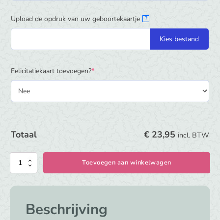
Upload de opdruk van uw geboortekaartje
?
Kies bestand
(required)
Felicitatiekaart toevoegen?
*
€
23,95
Totaal
incl. BTW
Herinneringen
Toevoegen aan winkelwagen
kist
Carnaval
aantal
Beschrijving