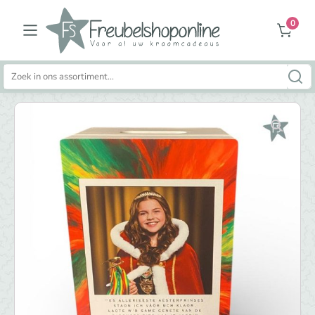
0
Zoeken
naar: