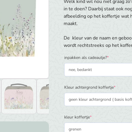
Welk kind wil nou niet graag zo'
in te doen? Daarbij staat ook 
afbeelding op het koffertje wat
maakt.
De kleur van de naam en geboor
wordt rechtstreeks op het koffer
(required)
inpakken als cadeautje?
*
(required
Kleur achtergrond koffertje
*
(required)
kleur koffertje
*