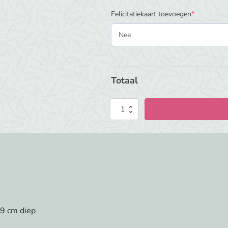
(required)
Felicitatiekaart toevoegen
*
Totaal
Houten
kinderkoffertje
met
naam
en
bloemen
|
Wildflower
aantal
 9 cm diep