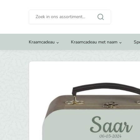
Zoeken
naar:
Kraamcadeau
Kraamcadeau met naam
Sp