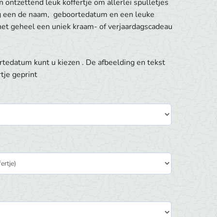
n ontzettend leuk koffertje om allerlei spulletjes
nog een de naam, geboortedatum en een leuke
 het geheel een uniek kraam- of verjaardagscadeau
tedatum kunt u kiezen . De afbeelding en tekst
tje geprint
)