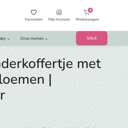
0
Favorieten
Mijn Account
Winkelwagen
SALE
Baby
Onze merken
derkoffertje met
loemen |
r