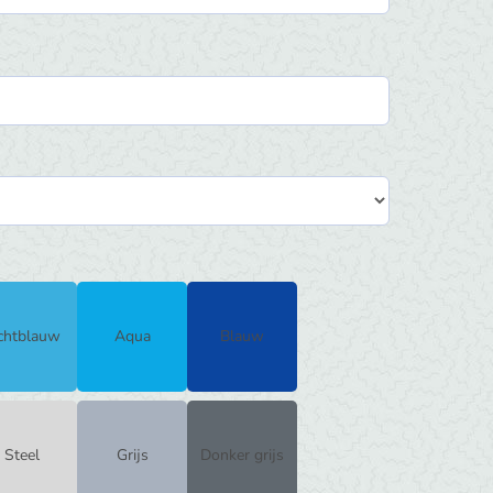
chtblauw
Aqua
Blauw
Steel
Grijs
Donker grijs