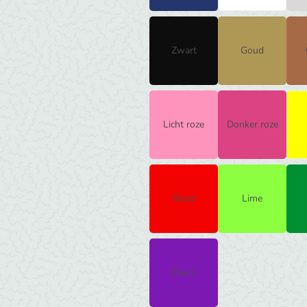
Zwart
Goud
Licht roze
Donker roze
Rood
Lime
Paars