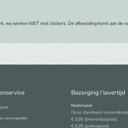
nt, wij werken NIET met stickers. De afbeelding komt aan de vo
enservice
Bezorging / levertijd
Nederland
count
Onze standaard verzendkoste
e voorwaarden
€ 3,95 (brievenbuspost)
€ 6,95 (pakketpost)