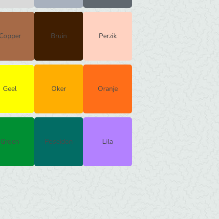
Copper
Bruin
Perzik
Geel
Oker
Oranje
Groen
Poseidon
Lila