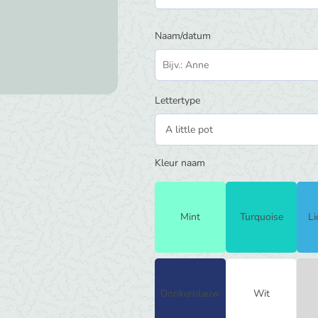
Naam/datum
Lettertype
Kleur naam
Mint
Turquoise
Li
Donkerblauw
Wit