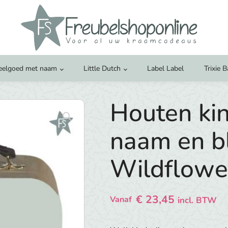
eelgoed met naam
Little Dutch
Label Label
Trixie 
Houten kin
naam en b
Wildflowe
€
23,45
Vanaf
incl. BTW