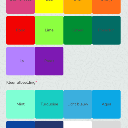
Rood
Lime
Groen
Poseidon
Lila
Paars
(required)
Kleur afbeelding
*
Mint
Turquoise
Licht blauw
Aqua