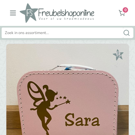
0
Zoeken
naar: