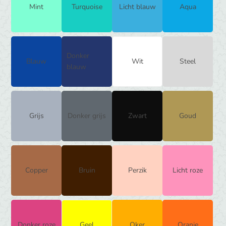
Mint
Turquoise
Licht blauw
Aqua
Donker
Blauw
Wit
Steel
blauw
Grijs
Donker grijs
Zwart
Goud
Copper
Bruin
Perzik
Licht roze
Donker roze
Geel
Oker
Oranje