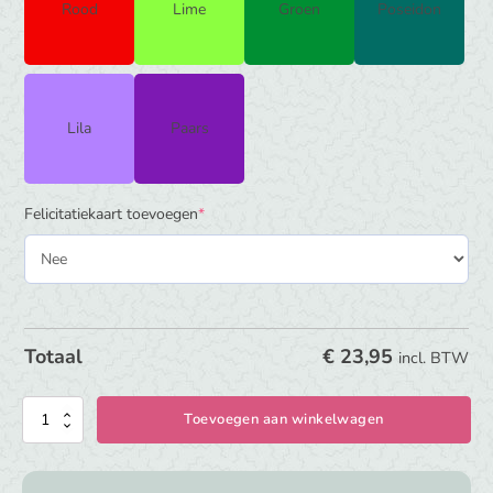
Rood
Lime
Groen
Poseidon
Lila
Paars
(required)
Felicitatiekaart toevoegen
*
€
23,95
Totaal
incl. BTW
Kinderkoffertje
Toevoegen aan winkelwagen
met
naam