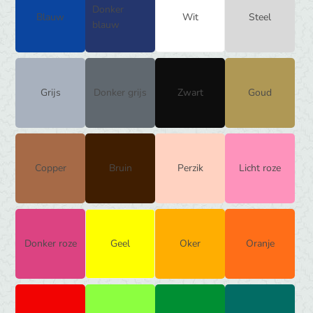
Donker
Blauw
Wit
Steel
blauw
Grijs
Donker grijs
Zwart
Goud
Copper
Bruin
Perzik
Licht roze
Donker roze
Geel
Oker
Oranje