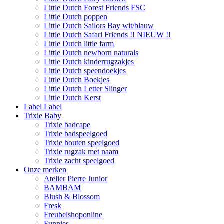
Little Dutch Forest Friends FSC
Little Dutch poppen
Little Dutch Sailors Bay wit/blauw
Little Dutch Safari Friends !! NIEUW !!
Little Dutch little farm
Little Dutch newborn naturals
Little Dutch kinderrugzakjes
Little Dutch speendoekjes
Little Dutch Boekjes
Little Dutch Letter Slinger
Little Dutch Kerst
Label Label
Trixie Baby
Trixie badcape
Trixie badspeelgoed
Trixie houten speelgoed
Trixie rugzak met naam
Trixie zacht speelgoed
Onze merken
Atelier Pierre Junior
BAMBAM
Blush & Blossom
Fresk
Freubelshoponline
Funnies