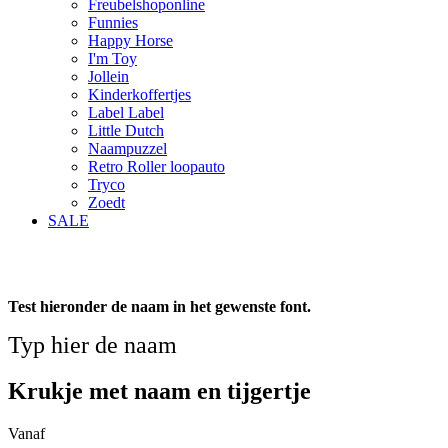
Freubelshoponline
Funnies
Happy Horse
I'm Toy
Jollein
Kinderkoffertjes
Label Label
Little Dutch
Naampuzzel
Retro Roller loopauto
Tryco
Zoedt
SALE
Test hieronder de naam in het gewenste font.
Typ hier de naam
Krukje met naam en tijgertje
Vanaf