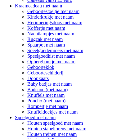
Cadeaus vanaf 25 euro
Kraamcadeau met naam
Geboortestoeltje met naam
Kinderkrukje met naam
Herinneringsdoos met naam
Koffertje met naam
Nachtlampjes met naam
Rugzak met naam
Spaarpot met naam
Speelgoedemmers met naam
Speelgoedkist met naam
Opbergbankje met naam
Geboorteklok
Geboorteschilderij
Doopkaars
Baby badjas met naam
Badcape (met naam)
Knuffels met naam
Poncho (met naam)
Rompertje met naam
Knuffeldoekjes met naam
Speelgoed met naam
Houten speelgoed met naam
Houten stapeltorens met naam
Houten treinen met naam