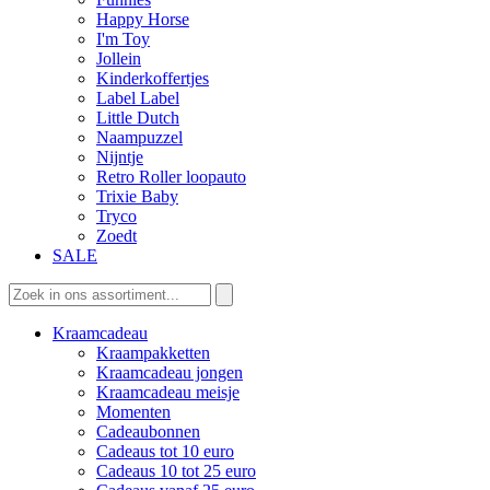
Happy Horse
I'm Toy
Jollein
Kinderkoffertjes
Label Label
Little Dutch
Naampuzzel
Nijntje
Retro Roller loopauto
Trixie Baby
Tryco
Zoedt
SALE
Zoeken
naar:
Kraamcadeau
Kraampakketten
Kraamcadeau jongen
Kraamcadeau meisje
Momenten
Cadeaubonnen
Cadeaus tot 10 euro
Cadeaus 10 tot 25 euro