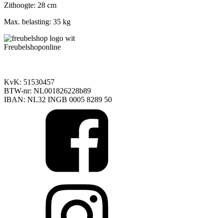
Zithoogte:
28 cm
Max. belasting:
35 kg
Freubelshoponline
Achtbunderstraat 12
6343 AR Klimmen - Voerendaal
info@freubelshoponline.nl
040 2291216
Alleen whatsapp
KvK: 51530457
BTW-nr: NL001826228b89
IBAN: NL32 INGB 0005 8289 50