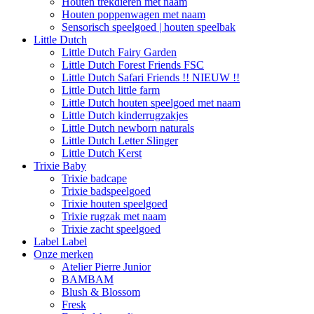
Houten trekdieren met naam
Houten poppenwagen met naam
Sensorisch speelgoed | houten speelbak
Little Dutch
Little Dutch Fairy Garden
Little Dutch Forest Friends FSC
Little Dutch Safari Friends !! NIEUW !!
Little Dutch little farm
Little Dutch houten speelgoed met naam
Little Dutch kinderrugzakjes
Little Dutch newborn naturals
Little Dutch Letter Slinger
Little Dutch Kerst
Trixie Baby
Trixie badcape
Trixie badspeelgoed
Trixie houten speelgoed
Trixie rugzak met naam
Trixie zacht speelgoed
Label Label
Onze merken
Atelier Pierre Junior
BAMBAM
Blush & Blossom
Fresk