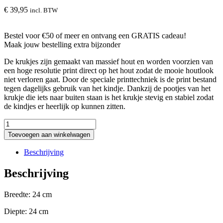
€
39,95
incl. BTW
Bestel voor €50 of meer en ontvang een
GRATIS
cadeau!
Maak jouw bestelling extra bijzonder
De krukjes zijn gemaakt van massief hout en worden voorzien van
een hoge resolutie print direct op het hout zodat de mooie houtlook
niet verloren gaat. Door de speciale printtechniek is de print bestand
tegen dagelijks gebruik van het kindje. Dankzij de pootjes van het
krukje die iets naar buiten staan is het krukje stevig en stabiel zodat
de kindjes er heerlijk op kunnen zitten.
Krukje
met
Toevoegen aan winkelwagen
naam
en
Beschrijving
tijgertje
aantal
Beschrijving
Breedte:
24 cm
Diepte:
24 cm