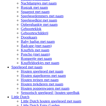
Nachtlampjes met naam
Rugzak met naam
Spaarpot met naam
Speelgoedemmers met naam
Speelgoedkist met naam
Opbergbankje met naam
Geboorteklok
Geboorteschilderij
Doopkaars
Baby badjas met naam
Badcape (met naam)
Knuffels met naam
Poncho (met naam)
Rompertje met naam
Knuffeldoekjes met naam
Speelgoed met naam
Houten speelgoed met naam
Houten stapeltorens met naam
Houten treinen met naam
Houten trekdieren met naam
Houten poppenwagen met naam
Sensorisch speelgoed | houten speelbak
Little Dutch
Little Dutch houten speelgoed met naam
Little Dutch Fairy Garden