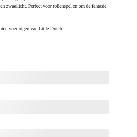
een zwaailicht. Perfect voor rollenspel en om de fantasie
uten voertuigen van Little Dutch!
Little
Dutch
-
Ambulance
FSC
aantal