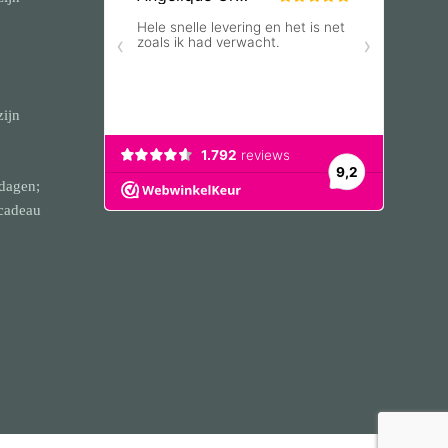
zijn
dagen;
 cadeau