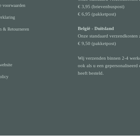
e voorwaarden
€ 3,95 (brievenbuspost)
€ 6,95 (pakketpost)
rklaring
België
- Duitsland
n & Retourneren
Onze standaard verzendkosten 
€ 9,50 (pakketpost)
Wij verzenden binnen 2-4 werk
website
ook als u een gepersonaliseerd
heeft besteld.
olicy