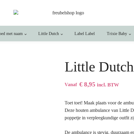
oed met naam
Little Dutch
Label Label
Trixie Baby
Little Dutc
€
8,95
Vanaf
incl. BTW
Toet toet! Maak plaats voor de ambu
Deze houten ambulance van Little Du
poppetje in verpleegkundige outfit zijn
De ambulance is stevig, duurzaam en