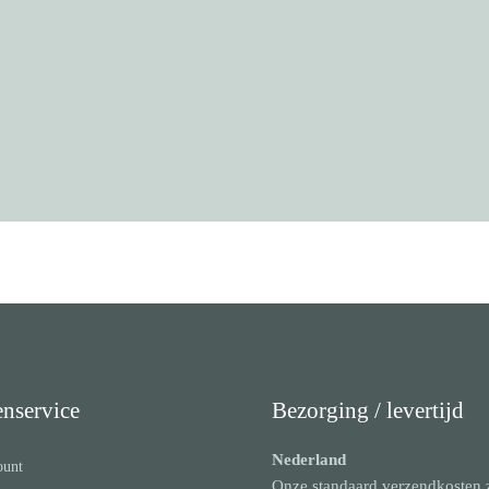
enservice
Bezorging / levertijd
Nederland
ount
Onze standaard verzendkosten 