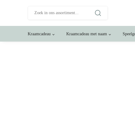
Zoeken
naar:
Kraamcadeau
Kraamcadeau met naam
Speelg