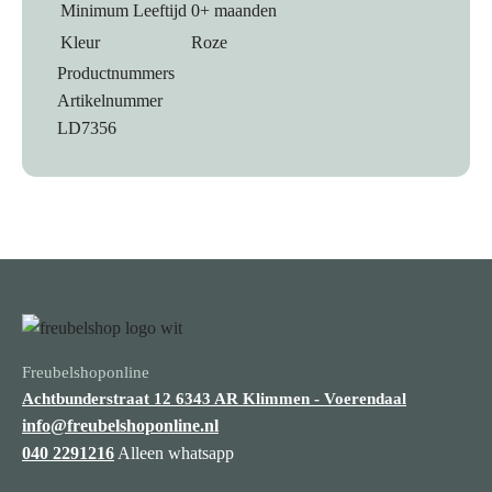
Minimum Leeftijd
0+ maanden
naam
Kleur
Roze
/
Productnummers
datum
Artikelnummer
)
LD7356
aantal
Freubelshoponline
Achtbunderstraat 12
6343 AR Klimmen - Voerendaal
info@freubelshoponline.nl
040 2291216
Alleen whatsapp