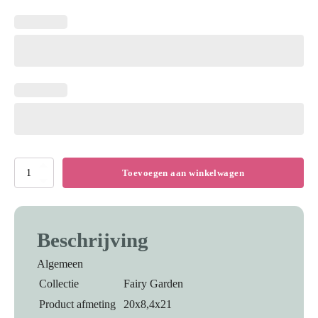
Little
Toevoegen aan winkelwagen
Dutch
Giftset
hout
Beschrijving
-
Fairy
Algemeen
Garden
Collectie
Fairy Garden
(
Product afmeting
20x8,4x21
met