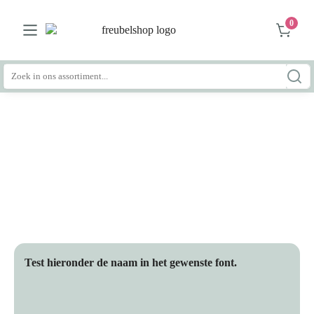
0
Zoeken
naar:
Test hieronder de naam in het gewenste font.