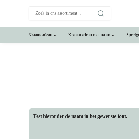
Zoeken
naar:
Kraamcadeau
Kraamcadeau met naam
Speelg
Test hieronder de naam in het gewenste font.