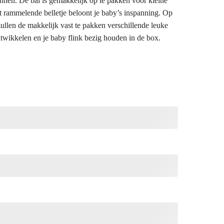
ennen. De bal is gemakkelijk op te pakken voor kleine
et rammelende belletje beloont je baby’s inspanning. Op
ullen de makkelijk vast te pakken verschillende leuke
ontwikkelen en je baby flink bezig houden in de box.