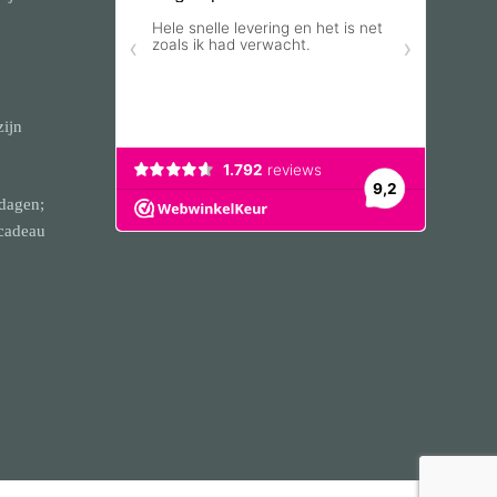
zijn
dagen;
 cadeau