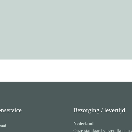
)
aantal
enservice
Bezorging / levertijd
Nederland
ount
Onze standaard verzendkosten 