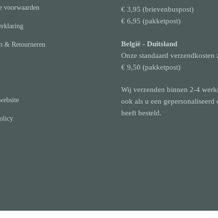
e voorwaarden
€ 3,95 (brievenbuspost)
€ 6,95 (pakketpost)
rklaring
België
- Duitsland
n & Retourneren
Onze standaard verzendkosten 
€ 9,50 (pakketpost)
Wij verzenden binnen 2-4 werk
website
ook als u een gepersonaliseerd
heeft besteld.
olicy