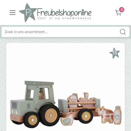
0
Zoeken
naar: