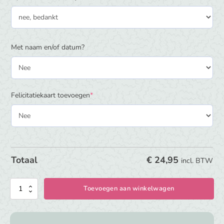
Met naam en/of datum?
(required)
Felicitatiekaart toevoegen
*
€
24,95
Totaal
incl. BTW
Little
Toevoegen aan winkelwagen
Dutch
Tractor