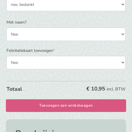
Kn
Sn
-
Met naam?
25
cm
-
Pi
(required)
Felicitatiekaart toevoegen
*
Fl
(
me
na
)
€
10,95
Totaal
incl. BTW
aa
Toevoegen aan winkelwagen