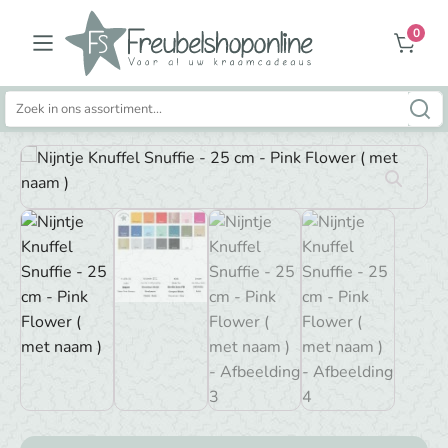
0
Zoeken
naar: