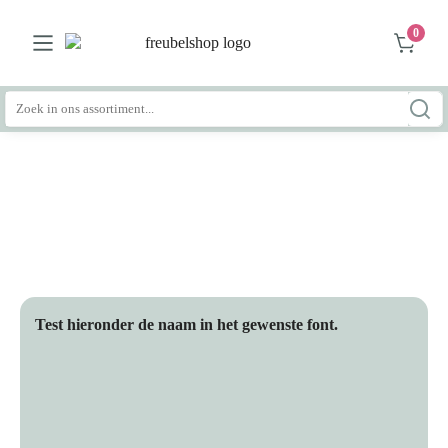
0
Zoeken
naar:
Test hieronder de naam in het gewenste font.
Typ hier de naam