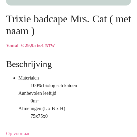
Trixie badcape Mrs. Cat ( met
naam )
Vanaf
€
29,95
incl. BTW
Beschrijving
Materialen
100% biologisch katoen
Aanbevolen leeftijd
0m+
Afmetingen (L x B x H)
75x75x0
Op voorraad