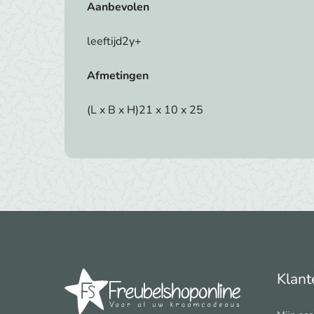
Aanbevolen
leeftijd2y+
Afmetingen
(L x B x H)21 x 10 x 25
Klant