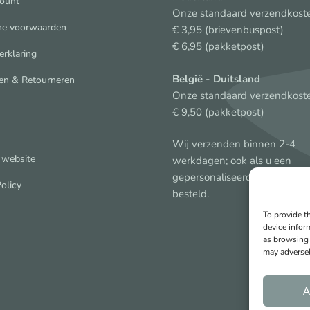
count
Onze standaard verzendkoste
e voorwaarden
€ 3,95 (brievenbuspost)
€ 6,95 (pakketpost)
erklaring
België
- Duitsland
en & Retourneren
Onze standaard verzendkoste
€ 9,50 (pakketpost)
Wij verzenden binnen 2-4
 website
werkdagen; ook als u een
gepersonaliseerd cadeau heef
olicy
besteld.
To provide t
device infor
as browsing 
may adversel
A