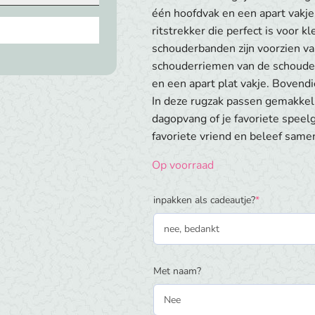
€ 39,95.
€ 37,50.
één hoofdvak en een apart vakje
ritstrekker die perfect is voor 
schouderbanden zijn voorzien v
schouderriemen van de schouder
en een apart plat vakje. Bovend
In deze rugzak passen gemakkelij
dagopvang of je favoriete speelg
favoriete vriend en beleef same
Op voorraad
(required)
inpakken als cadeautje?
*
Met naam?