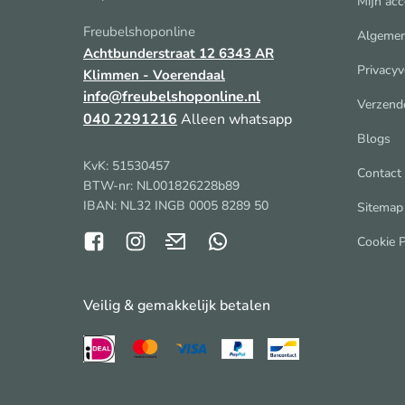
Mijn ac
Freubelshoponline
Algemen
Achtbunderstraat 12
6343 AR
Privacyv
Klimmen - Voerendaal
info@freubelshoponline.nl
Verzend
040 2291216
Alleen whatsapp
Blogs
KvK: 51530457
Contact
BTW-nr: NL001826228b89
IBAN: NL32 INGB 0005 8289 50
Sitemap
Cookie P
Veilig & gemakkelijk betalen