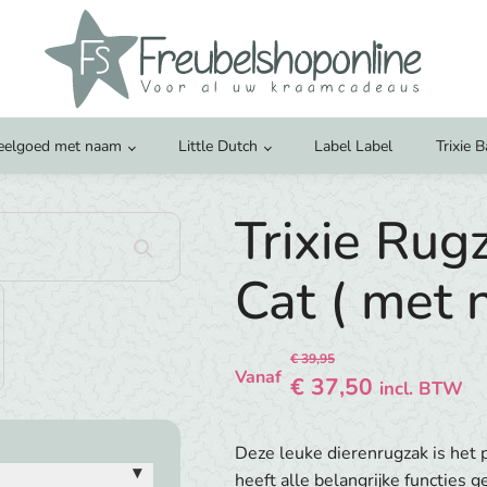
eelgoed met naam
Little Dutch
Label Label
Trixie 
Trixie Rugz
Cat ( met 
€
39,95
Vanaf
Oorspronkelijke
Huidige
€
37,50
incl. BTW
prijs
prijs
Deze leuke dierenrugzak is het 
was:
is:
▾
heeft alle belangrijke functies 