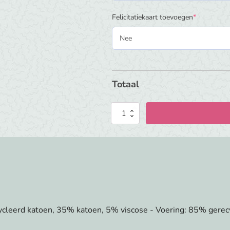
(required)
Felicitatiekaart toevoegen
*
Totaal
Trixie
Rugzak
klein
-
Mrs.
Cat
(
met
cycleerd katoen, 35% katoen, 5% viscose - Voering: 85% gere
naam
)