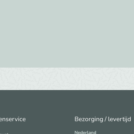
aantal
enservice
Bezorging / levertijd
Nederland