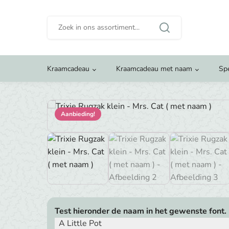
Zoeken
naar:
Kraamcadeau
Kraamcadeau met naam
Sp
Aanbieding!
Test hieronder de naam in het gewenste font.
A Little Pot