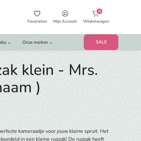
0
Favorieten
Mijn Account
Winkelwagen
SALE
Baby
Onze merken
ak klein - Mrs.
naam )
perfecte kameraadje voor jouw kleine spruit. Het
gebundeld in een kleine rugzak! De rugzak heeft