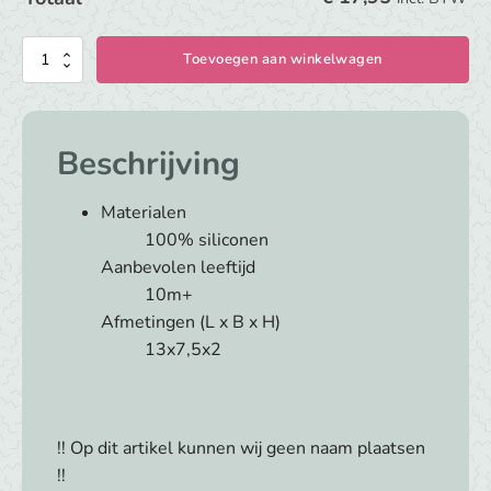
Trixie
Toevoegen aan winkelwagen
Stapelpotjes
5
stuks
Beschrijving
-
Mr.
Materialen
Lion
100% siliconen
aantal
Aanbevolen leeftijd
10m+
Afmetingen (L x B x H)
13x7,5x2
!! Op dit artikel kunnen wij geen naam plaatsen
!!