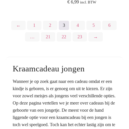
Oorspronkelijke
Huidige
€
6,99
incl. BTW
prijs
prijs
was:
is:
€ 7,95.
€ 6,99.
←
1
2
3
4
5
6
…
21
22
23
→
Kraamcadeau jongen
Wanneer je op zoek gaat naar een cadeau omdat er een
kindje is geboren, is er genoeg om uit te kiezen. Er zijn
voor zowel meisjes als jongens veel verschillende opties.
Op deze pagina vertellen we je meer over cadeaus bij de
geboorte van een jongetje. De meest voor de hand
liggende optie voor een kraamcadeau bij een jongen is
toch wel speelgoed. Toch kan het echter lastig zijn om te